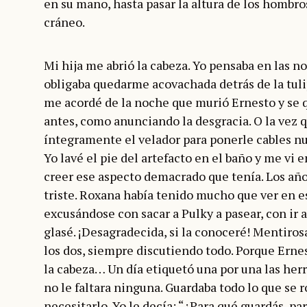
en su mano, hasta pasar la altura de los hombro
cráneo.
Mi hija me abrió la cabeza. Yo pensaba en las n
obligaba quedarme acovachada detrás de la tul
me acordé de la noche que murió Ernesto y se 
antes, como anunciando la desgracia. O la vez
íntegramente el velador para ponerle cables 
Yo lavé el pie del artefacto en el baño y me vi 
creer ese aspecto demacrado que tenía. Los añ
triste. Roxana había tenido mucho que ver en e
excusándose con sacar a Pulky a pasear, con ir 
glasé. ¡Desagradecida, si la conoceré! Mentirosa
los dos, siempre discutiendo todo. Porque Ernes
la cabeza… Un día etiquetó una por una las her
no le faltara ninguna. Guardaba todo lo que se 
necesitarlo. Yo le decía: “¿Para qué guardás, pa