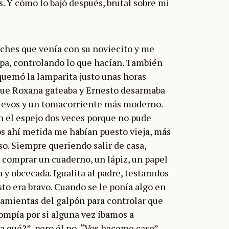
s. Y cómo lo bajó después, brutal sobre mi
oches que venía con su noviecito y me
ipa, controlando lo que hacían. También
quemó la lamparita justo unas horas
 que Roxana gateaba y Ernesto desarmaba
nuevos y un tomacorriente más moderno.
en el espejo dos veces porque no pude
os ahí metida me habían puesto vieja, más
so. Siempre queriendo salir de casa,
a comprar un cuaderno, un lápiz, un papel
 y obcecada. Igualita al padre, testarudos
to era bravo. Cuando se le ponía algo en
ramientas del galpón para controlar que
rompía por si alguna vez íbamos a
ra qué?”, pero él no, “Vos haceme caso”.